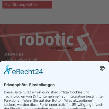
Ausführung wählen
ANFAHRT
robotic solutions GmbH
Carl-Friedrich-Gauß-Str. 7
47475 Kamp-Lintfort
Germany
Tel.: +49 2842 21946-0
Fax: +49 2842 21946-99
E-Mail: info@robotic-solutions.de