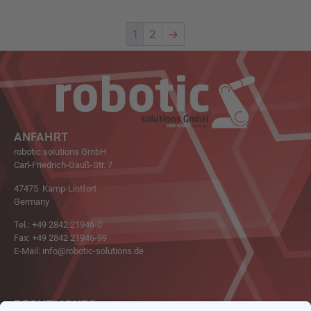
1
2
→
ANFAHRT
robotic solutions GmbH
Carl-Friedrich-Gauß-Str. 7
47475 Kamp-Lintfort
Germany
Tel.: +49 2842 21946-0
Fax: +49 2842 21946-99
E-Mail: info@robotic-solutions.de
RECHTLICHES