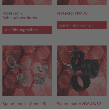
Protektor /
Protektor NW 70
Schlauchverbinder
Ausführung wählen
Ausführung wählen
Spannschelle (Achse 6)
Systemhalter NW 48/52