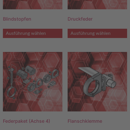
Blindstopfen
Druckfeder
Ausführung wählen
Ausführung wählen
Federpaket (Achse 4)
Flanschklemme