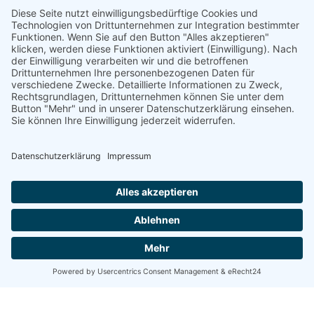
ANFAHRT
robotic solutions GmbH