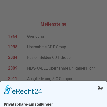
Meilensteine
1964
Gründung
1998
Übernahme CDT Group
2004
Fusion Belden CDT Group
2009
HEW-KABEL Übernahme Dr. Rainer Flohr
2011
Ausgliederung SiC Compound
Übernahme durch Andlinger & Company
2019
GmbH