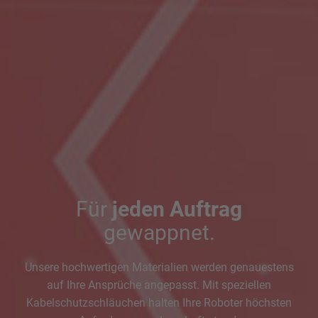
Für
jeden Auftrag
gewappnet.
Unsere hochwertigen Materialien werden genauestens
auf Ihre Ansprüche angepasst. Mit speziellen
Kabelschutzschläuchen halten Ihre Roboter höchsten