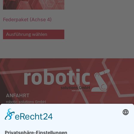
Federpaket (Achse 4)
Ausführung wählen
ANFAHRT
robotic solutions GmbH
Carl-Friedrich-Gauß-Str. 7
47475 Kamp-Lintfort
Germany
Tel.: +49 2842 21946-0