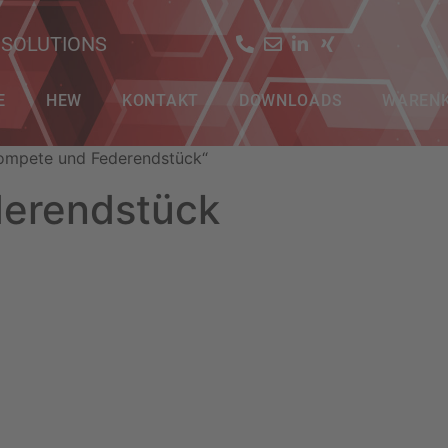
 SOLUTIONS
E
HEW
KONTAKT
DOWNLOADS
WAREN
rompete und Federendstück“
derendstück