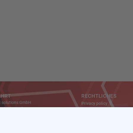
AHRT
RECHTLICHES
c solutions GmbH
Privacy policy
riedrich-Gauß-Str. 7
Datenschutz
Imprint
 Kamp-Lintfort
ny
Impressum