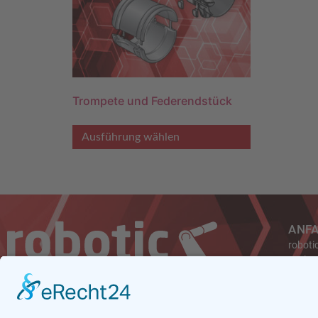
Trompete und Federendstück
Ausführung wählen
ANF
roboti
Carl-F
47475
Germa