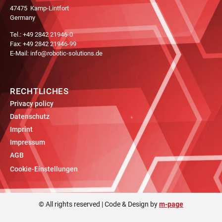
47475 Kamp-Lintfort
Germany
Tel.: +49 2842 21946-0
Fax: +49 2842 21946-99
E-Mail: info@robotic-solutions.de
RECHTLICHES
Privacy policy
Datenschutz
Imprint
Impressum
AGB
Cookie-Einstellungen
© All rights reserved | Code & Design by
m-page