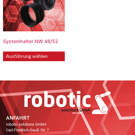
Systemhalter NW 48/52
Ausführung wählen
ANFAHRT
robotic solutions GmbH
Carl-Friedrich-Gauß-Str. 7