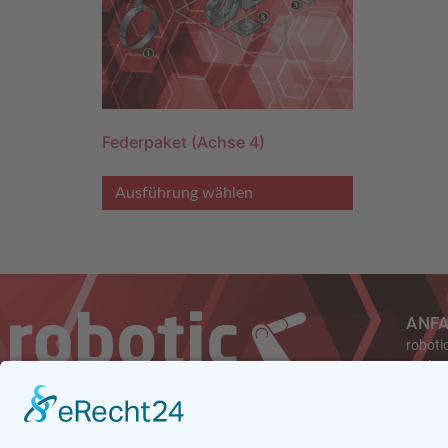
Federpaket (Achse 4)
Ausführung wählen
ANF
roboti
Carl-F
47475
Germa