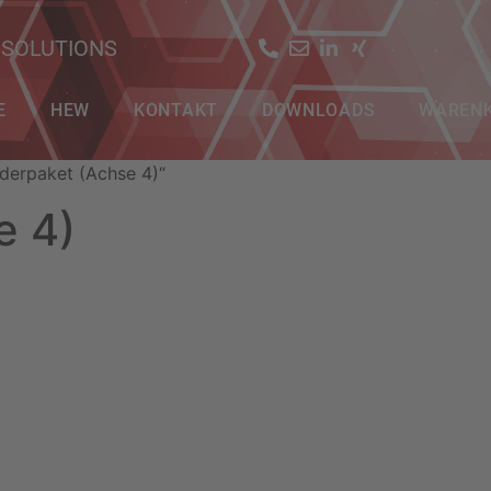
 SOLUTIONS
E
HEW
KONTAKT
DOWNLOADS
WAREN
derpaket (Achse 4)“
e 4)