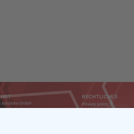
AHRT
RECHTLICHES
c solutions GmbH
Privacy policy
riedrich-Gauß-Str. 7
Datenschutz
Imprint
 Kamp-Lintfort
ny
Impressum