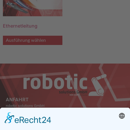
Ethernetleitung
Ausführung wählen
ANFAHRT
robotic solutions GmbH
Carl-Friedrich-Gauß-Str. 7
47475 Kamp-Lintfort
Germany