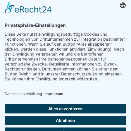
Carl-Friedrich-Gauß-Str. 7
47475 Kamp-Lintfort
Germany
Tel.: +49 2842 21946-0
Fax: +49 2842 21946-99
E-Mail: info@robotic-solutions.de
RECHTLICHES
Privacy policy
Datenschutz
Imprint
Impressum
AGB
Cookie-Einstellungen
© All rights reserved | Code & Design by
m-page