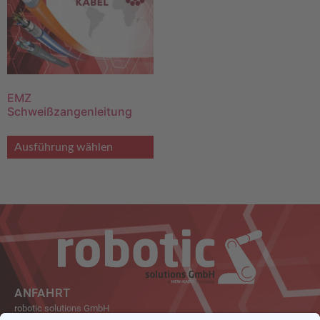
EMZ
Schweißzangenleitung
Ausführung wählen
ANFAHRT
robotic solutions GmbH