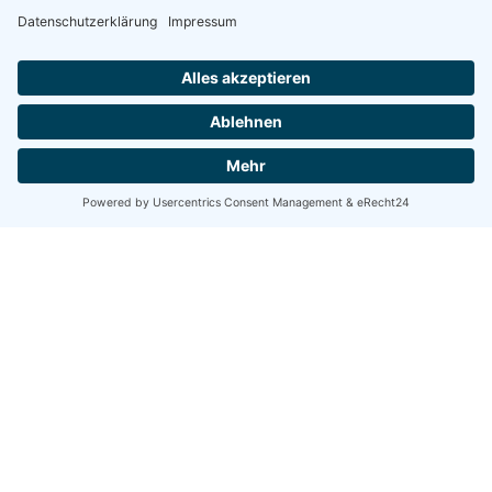
ANFAHRT
robotic solutions GmbH
Carl-Friedrich-Gauß-Str. 7
47475 Kamp-Lintfort
Germany
Tel.: +49 2842 21946-0
Fax: +49 2842 21946-99
E-Mail: info@robotic-solutions.de